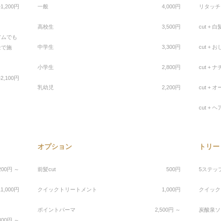
+1,200円
一般
4,000円
リタッチ
高校生
3,500円
cut + 
アムでも
中学生
3,300円
cut +
金で施
小学生
2,800円
cut +
+2,100円
乳幼児
2,200円
cut +
cut +
オプション
トリー
,200円 ～
前髪cut
500円
5ステッ
11,000円
クイックトリートメント
1,000円
クイック
ポイントパーマ
2,500円 ～
炭酸泉ソ
800円 ～