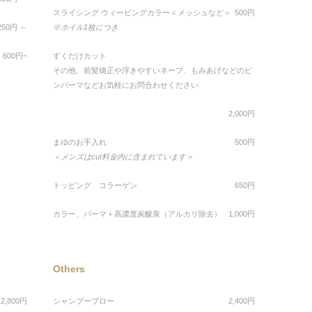
スライシング ウィービングカラー＜メッシュなど＞
500円
250円 ～
※ホイル1枚につき
、600円~
すくだけカット
その他、前髪矯正や浮きやすいネープ、もみあげなどのピ
ンパーマなどお気軽にお問合わせください
2,000円
まゆのお手入れ
500円
＜メンズはcut料金内に含まれています＞
トッピング コラーゲン
650円
カラー、パーマ＋高濃度炭酸泉（アルカリ除去）
1,000円
Others
2,800円
シャンプーブロー
2,400円