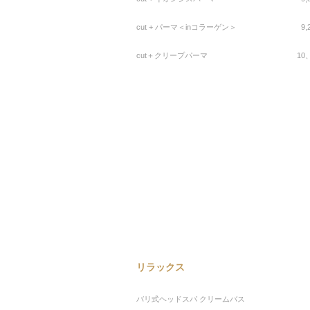
cut + パーマ＜inコラーゲン＞
9,
cut＋クリープパーマ
10
リラックス
バリ式ヘッドスパ クリームバス