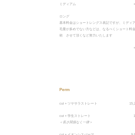
ミディアム
ロング
基本料金はショートレングス表記ですが、ミディ
毛量が多めでない方などは、なるべくショート料
術 させて頂くなど努力いたします
Perm
cut + ツヤサラストレート
15
cut + 学生ストレート
＜長さ関係なく一律＞
cut + イオンシスパーマ
9,