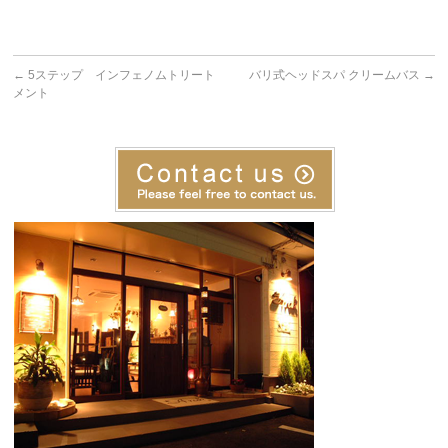
←
5ステップ インフェノムトリート
バリ式ヘッドスパ クリームバス
→
メント